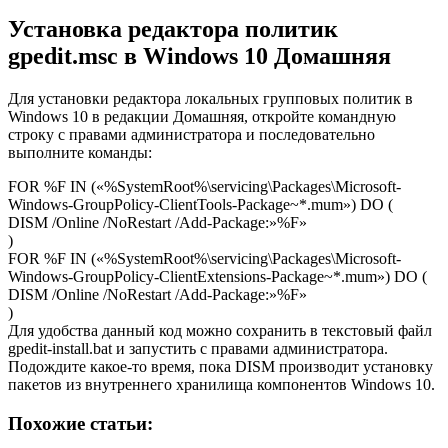
Установка редактора политик
gpedit.msc в Windows 10 Домашняя
Для установки редактора локальных групповых политик в
Windows 10 в редакции Домашняя, откройте командную
строку с правами администратора и последовательно
выполните команды:
FOR %F IN («%SystemRoot%\servicing\Packages\Microsoft-
Windows-GroupPolicy-ClientTools-Package~*.mum») DO (
DISM /Online /NoRestart /Add-Package:»%F»
)
FOR %F IN («%SystemRoot%\servicing\Packages\Microsoft-
Windows-GroupPolicy-ClientExtensions-Package~*.mum») DO (
DISM /Online /NoRestart /Add-Package:»%F»
)
Для удобства данный код можно сохранить в текстовый файл
gpedit-install.bat и запустить с правами администратора.
Подождите какое-то время, пока DISM производит установку
пакетов из внутреннего хранилища компонентов Windows 10.
Похожие статьи: