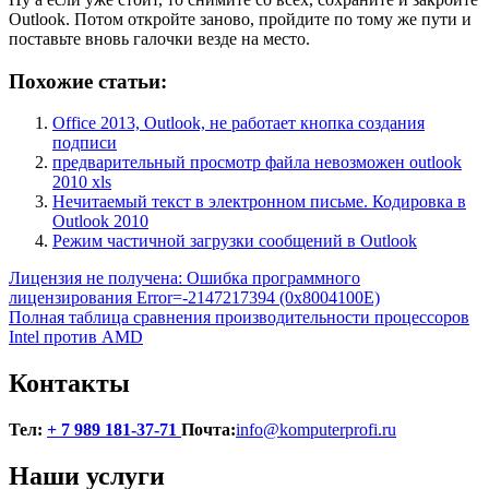
Outlook. Потом откройте заново, пройдите по тому же пути и
поставьте вновь галочки везде на место.
Похожие статьи:
Office 2013, Outlook, не работает кнопка создания
подписи
предварительный просмотр файла невозможен outlook
2010 xls
Нечитаемый текст в электронном письме. Кодировка в
Outlook 2010
Режим частичной загрузки сообщений в Outlook
Навигация
Лицензия не получена: Ошибка программного
лицензирования Error=-2147217394 (0x8004100E)
по
Полная таблица сравнения производительности процессоров
записям
Intel против AMD
Контакты
Тел:
+ 7 989 181-37-71
Почта:
info@komputerprofi.ru
Наши услуги