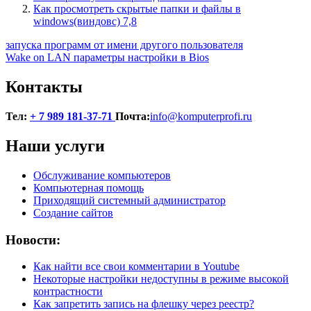
Как просмотреть скрытые папки и файлы в
windows(виндовс) 7,8
Навигация
запуска программ от имени другого пользователя
Wake on LAN параметры настройки в Bios
по
записям
Контакты
Тел:
+ 7 989 181-37-71
Почта:
info@komputerprofi.ru
Наши услуги
Обслуживание компьютеров
Компьютерная помощь
Приходящий системный администратор
Создание сайтов
Новости:
Как найти все свои комментарии в Youtube
Некоторые настройки недоступны в режиме высокой
контрастности
Как запретить запись на флешку через реестр?