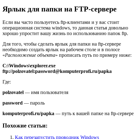
Ярлык для папки на FTP-сервере
Если вы часто пользуетесь ftp-клиентами и у вас стоит
операционная система windows, то данная статья довольно
хорошо упростит вашу жизнь по использованию папок ftp.
Для того, чтобы сделать ярлык для папки на ftp-сервере
необходимо создать ярлык на рабочем столе и в полосе
«
Расположение объекта
» прописать путь по примеру ниже:
C:\Windows\explorer.exe
ftp://polzovatel:password@komputerprofi.ru/papka
Где:
polzovatel
— имя пользователя
password
— пароль
komputerprofi.ru/papka
— путь к вашей папке на ftp-сервере
Похожие статьи:
Как перезапустить проводник Windows