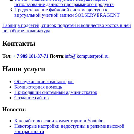
использование данного программного продукта
Предоставление файловой системе доступа к
виртуальной учетной записи SQLSERVERAGENT
Навигация
Таблица подсетей, список подсетей и количество хостов в ней
не работает клавиатура
по
записям
Контакты
Тел:
+ 7 989 181-37-71
Почта:
info@komputerprofi.ru
Наши услуги
Обслуживание компьютеров
Компьютерная помощь
Приходящий системный администратор
Создание сайтов
Новости:
Как найти все свои комментарии в Youtube
Некоторые настройки недоступны в режиме высокой
контрастности