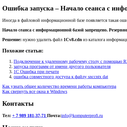
Ошибка запуска – Начало сеанса с инф
Иногда в файловой информационной базе появляется такая оши
Начало сеанса с информационной базой запрещено. Резервн
Решение:
нужно удалить файл
1Cv8.cdn
из каталога информац
Похожие статьи:
Подключение к удаленному рабочему столу с помощью 
запуска программ от имени другого пользователя
1С Ошибка при печати
ошибка совместного доступа к файлу snccntx dat
Навигация
Как узнать общее количество времени работы компьютера
Как свернуть все окна в Windows
по
записям
Контакты
Тел:
+ 7 989 181-37-71
Почта:
info@komputerprofi.ru