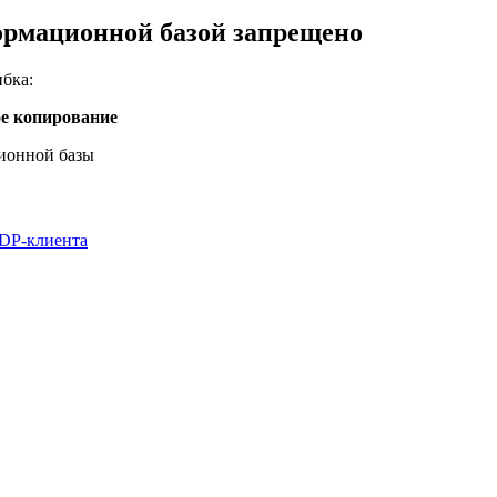
ормационной базой запрещено
бка:
ое копирование
ионной базы
RDP-клиента