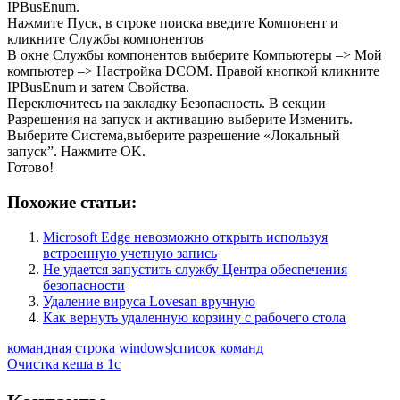
IPBusEnum.
Нажмите Пуск, в строке поиска введите Компонент и
кликните Службы компонентов
В окне Службы компонентов выберите Компьютеры –> Мой
компьютер –> Настройка DCOM. Правой кнопкой кликните
IPBusEnum и затем Свойства.
Переключитесь на закладку Безопасность. В секции
Разрешения на запуск и активацию выберите Изменить.
Выберите Система,выберите разрешение «Локальный
запуск”. Нажмите OK.
Готово!
Похожие статьи:
Microsoft Edge невозможно открыть используя
встроенную учетную запись
Не удается запустить службу Центра обеспечения
безопасности
Удаление вируса Lovesan вручную
Как вернуть удаленную корзину с рабочего стола
Навигация
командная строка windows|список команд
Очистка кеша в 1с
по
записям