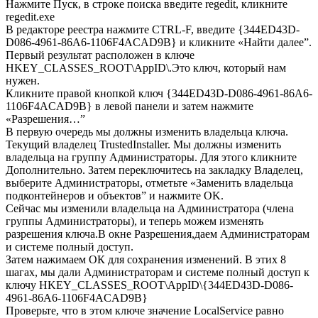
Нажмите Пуск, в строке поиска введите regedit, кликните
regedit.exe
В редакторе реестра нажмите CTRL-F, введите {344ED43D-
D086-4961-86A6-1106F4ACAD9B} и кликните «Найти далее”.
Первый результат расположен в ключе
HKEY_CLASSES_ROOT\AppID\.Это ключ, который нам
нужен.
Кликните правой кнопкой ключ {344ED43D-D086-4961-86A6-
1106F4ACAD9B} в левой панели и затем нажмите
«Разрешения…”
В первую очередь мы должны изменить владельца ключа.
Текущий владелец TrustedInstaller. Мы должны изменить
владельца на группу Администраторы. Для этого кликните
Дополнительно. Затем переключитесь на закладку Владелец,
выберите Администраторы, отметьте «Заменить владельца
подконтейнеров и объектов” и нажмите OK.
Сейчас мы изменили владельца на Администратора (члена
группы Администраторы), и теперь можем изменять
разрешения ключа.В окне Разрешения,даем Администраторам
и системе полный доступ.
Затем нажимаем ОК для сохранения изменений. В этих 8
шагах, мы дали Администраторам и системе полный доступ к
ключу HKEY_CLASSES_ROOT\AppID\{344ED43D-D086-
4961-86A6-1106F4ACAD9B}
Проверьте, что в этом ключе значение LocalService равно