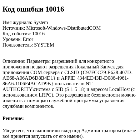
Код ошибки 10016
Имя журнала: System
Источник: Microsoft-Windows-DistributedCOM
Код события: 10016
Уровень: Error
Пользователь: SYSTEM
Описание: Параметры разрешений для конкретного
приложения не дают разрешения Локальный Запуск для
приложения COM-сервера с CLSID {C97FCC79-E628-407D-
AE68-A06AD6D8B4D1} и APPID {344ED43D-D086-4961-
86A6-1106F4ACAD9B} пользователю NT
AUTHORITY\система с SID (S-1-5-18) и адресом LocalHost (с
использованием LRPC). Это разрешение безопасности можно
изменить с помощью служебной программы управления
службами компонентов.
Решение:
Убедитесь, что выполнили вход под Администратором (иначе
всё придется запускать от его имени).