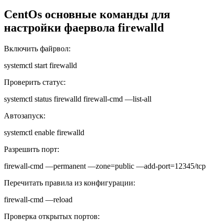
CentOs основные команды для
настройки фаервола firewalld
Включить файрвол:
systemctl start firewalld
Проверить статус:
systemctl status firewalld firewall-cmd —list-all
Автозапуск:
systemctl enable firewalld
Разрешить порт:
firewall-cmd —permanent —zone=public —add-port=12345/tcp
Перечитать правила из конфигурации:
firewall-cmd —reload
Проверка открытых портов: