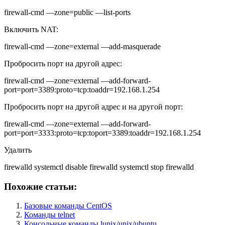
firewall-cmd —zone=public —list-ports
Включить NAT:
firewall-cmd —zone=external —add-masquerade
Пробросить порт на другой адрес:
firewall-cmd —zone=external —add-forward-
port=port=3389:proto=tcp:toaddr=192.168.1.254
Пробросить порт на другой адрес и на другой порт:
firewall-cmd —zone=external —add-forward-
port=port=3333:proto=tcp:toport=3389:toaddr=192.168.1.254
Удалить
firewalld systemctl disable firewalld systemctl stop firewalld
Похожие статьи:
Базовые команды CentOS
Команды telnet
Консольные команды lunix/unix/ubuntu