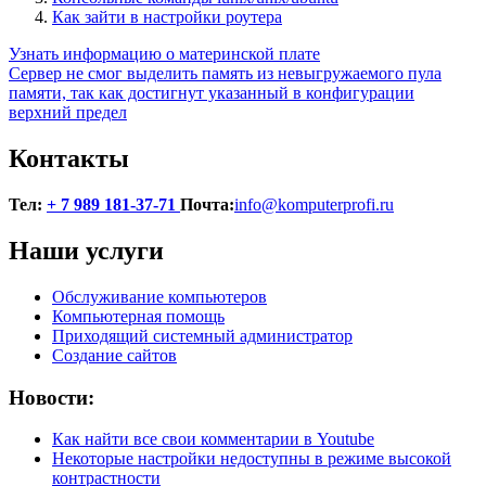
Как зайти в настройки роутера
Навигация
Узнать информацию о материнской плате
Сервер не смог выделить память из невыгружаемого пула
по
памяти, так как достигнут указанный в конфигурации
записям
верхний предел
Контакты
Тел:
+ 7 989 181-37-71
Почта:
info@komputerprofi.ru
Наши услуги
Обслуживание компьютеров
Компьютерная помощь
Приходящий системный администратор
Создание сайтов
Новости:
Как найти все свои комментарии в Youtube
Некоторые настройки недоступны в режиме высокой
контрастности